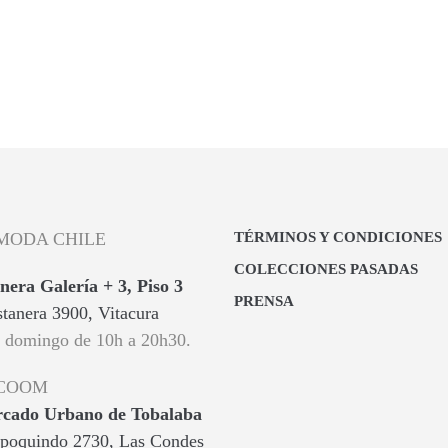
L CARRITO
SELECCIONAR OPCIONES
Este
product
tiene
múltipl
variante
Las
opcione
se
pueden
elegir
MODA CHILE
TÉRMINOS Y CONDICIONES
en
COLECCIONES PASADAS
la
nera Galería + 3, Piso 3
PRENSA
página
tanera 3900, Vitacura
de
a domingo de 10h a 20h30.
product
 COOM
ado Urbano de Tobalaba
poquindo 2730, Las Condes