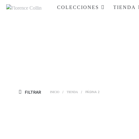
COLECCIONES
TIENDA
FILTRAR
/
/
PÁGINA 2
INICIO
TIENDA
$
160.000
$
39.000