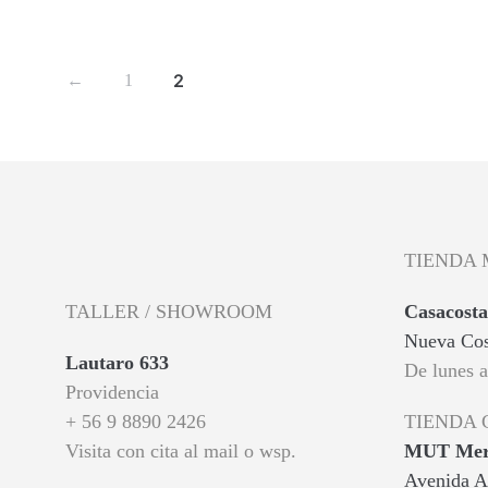
AÑADIR AL CARRITO
AÑADIR A
2
←
1
TIENDA 
TALLER / SHOWROOM
Casacosta
Nueva Cos
Lautaro 633
De lunes 
Providencia
+ 56 9 8890 2426
TIENDA
Visita con cita al mail o wsp.
MUT Merc
Avenida A