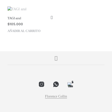
tiene
múltiples
variantes.
Las
TAGI azul
opciones
$
105.000
se
AÑADIR AL CARRITO
pueden
elegir
en
la
página
de
producto
Florence Collin