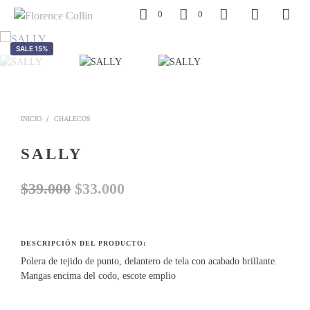
0
0
SALE 15%
/
INICIO
CHALECOS
SALLY
El
El
$
39.000
$
33.000
precio
precio
original
actual
DESCRIPCIÓN DEL PRODUCTO:
era:
es:
Polera de tejido de punto, delantero de tela con acabado brillante.
Mangas encima del codo, escote emplio
$39.000.
$33.000.