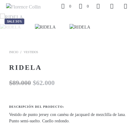
0
0
SALE 30%
/
INICIO
VESTIDOS
RIDELA
El
El
$
89.000
$
62.000
precio
precio
original
actual
DESCRIPCIÓN DEL PRODUCTO:
era:
es:
Vestido de punto jersey con canésu de jacquard de mezclilla de lana.
Punto semi-suelto. Cuello redondo.
$89.000.
$62.000.